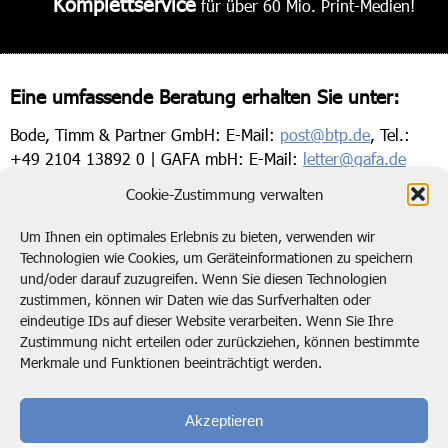
Komplettservice
für über 60 Mio. Print-Medien!
Eine umfassende Beratung erhalten Sie unter:
Bode, Timm & Partner GmbH: E-Mail:
post@btp.de
, Tel.:
+49 2104 13892 0 | GAFA mbH: E-Mail:
letter@gafa.de
Tel.: +49 2104 17698 0
Cookie-Zustimmung verwalten
Um Ihnen ein optimales Erlebnis zu bieten, verwenden wir
Technologien wie Cookies, um Geräteinformationen zu speichern
und/oder darauf zuzugreifen. Wenn Sie diesen Technologien
Kontaktieren Sie uns!
zustimmen, können wir Daten wie das Surfverhalten oder
eindeutige IDs auf dieser Website verarbeiten. Wenn Sie Ihre
post@btp.de
02104 138920
Zustimmung nicht erteilen oder zurückziehen, können bestimmte
Merkmale und Funktionen beeinträchtigt werden.
Bode, Timm & Partner GmbH
Marie-Curie-Straße 4
Akzeptieren
40822 Mettmann