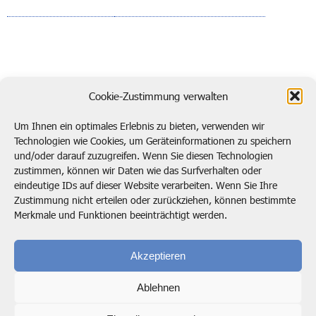
zurück zur Übersicht
Cookie-Zustimmung verwalten
Um Ihnen ein optimales Erlebnis zu bieten, verwenden wir
Technologien wie Cookies, um Geräteinformationen zu speichern
und/oder darauf zuzugreifen. Wenn Sie diesen Technologien
Kontaktieren Sie uns!
zustimmen, können wir Daten wie das Surfverhalten oder
eindeutige IDs auf dieser Website verarbeiten. Wenn Sie Ihre
post@btp.de
02104 138920
Zustimmung nicht erteilen oder zurückziehen, können bestimmte
Merkmale und Funktionen beeinträchtigt werden.
Bode, Timm & Partner GmbH
Marie-Curie-Straße 4
Akzeptieren
40822 Mettmann
Ablehnen