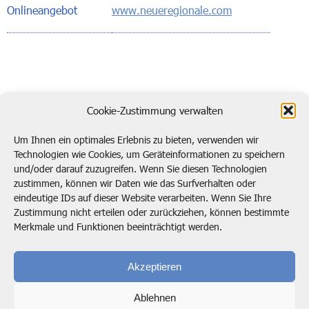
Onlineangebot
www.neueregionale.com
zurück zur Übersicht
Cookie-Zustimmung verwalten
Um Ihnen ein optimales Erlebnis zu bieten, verwenden wir
Technologien wie Cookies, um Geräteinformationen zu speichern
und/oder darauf zuzugreifen. Wenn Sie diesen Technologien
Kontaktieren Sie uns!
zustimmen, können wir Daten wie das Surfverhalten oder
eindeutige IDs auf dieser Website verarbeiten. Wenn Sie Ihre
post@btp.de
02104 138920
Zustimmung nicht erteilen oder zurückziehen, können bestimmte
Merkmale und Funktionen beeinträchtigt werden.
Bode, Timm & Partner GmbH
Marie-Curie-Straße 4
Akzeptieren
40822 Mettmann
Ablehnen