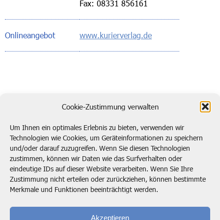
Fax: 08331 856161
Onlineangebot
www.kurierverlag.de
zurück zur Übersicht
Cookie-Zustimmung verwalten
Um Ihnen ein optimales Erlebnis zu bieten, verwenden wir
Technologien wie Cookies, um Geräteinformationen zu speichern
und/oder darauf zuzugreifen. Wenn Sie diesen Technologien
Kontaktieren Sie uns!
zustimmen, können wir Daten wie das Surfverhalten oder
eindeutige IDs auf dieser Website verarbeiten. Wenn Sie Ihre
post@btp.de
02104 138920
Zustimmung nicht erteilen oder zurückziehen, können bestimmte
Merkmale und Funktionen beeinträchtigt werden.
Bode, Timm & Partner GmbH
Marie-Curie-Straße 4
Akzeptieren
40822 Mettmann