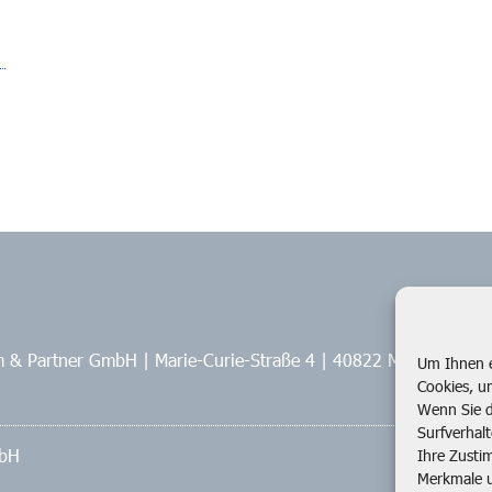
m & Partner GmbH
|
Marie-Curie-Straße 4
|
40822 Mettmann
Um Ihnen e
Cookies, u
Wenn Sie d
Surfverhal
mbH
Ihre Zusti
Merkmale u