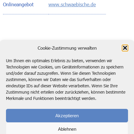
Onlineangebot
www.schwaebische.de
zurück zur Übersicht
Cookie-Zustimmung verwalten
Um Ihnen ein optimales Erlebnis zu bieten, verwenden wir
Technologien wie Cookies, um Geräteinformationen zu speichern
und/oder darauf zuzugreifen. Wenn Sie diesen Technologien
Kontaktieren Sie uns!
zustimmen, können wir Daten wie das Surfverhalten oder
eindeutige IDs auf dieser Website verarbeiten. Wenn Sie Ihre
post@btp.de
02104 138920
Zustimmung nicht erteilen oder zurückziehen, können bestimmte
Merkmale und Funktionen beeinträchtigt werden.
Bode, Timm & Partner GmbH
Marie-Curie-Straße 4
Akzeptieren
40822 Mettmann
Ablehnen